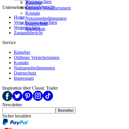
Wertgutachten
Ratgeber
Zustandsbericht
Unternehmen
Oldtimer Versicherungen
Kontakt
Home
Nutzungsbedingungen
Versicherungs­gutachten
Datenschutz
Wertgutachten
Impressum
Zustandsbericht
Service
Ratgeber
Oldtimer Versicherungen
Kontakt
Nutzungsbedingungen
Datenschutz
Impressum
Inspiration über Classic Trader
Newsletter
Bestellen
Sicher bezahlen